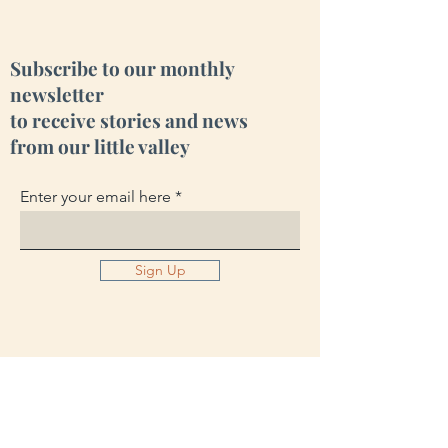
Subscribe to our monthly
newsletter
to receive stories and news
from our little valley
Enter your email here
Sign Up
Cara Creek Eco Lodge
Fiais da Beira, OHP 3405-077
Portugal